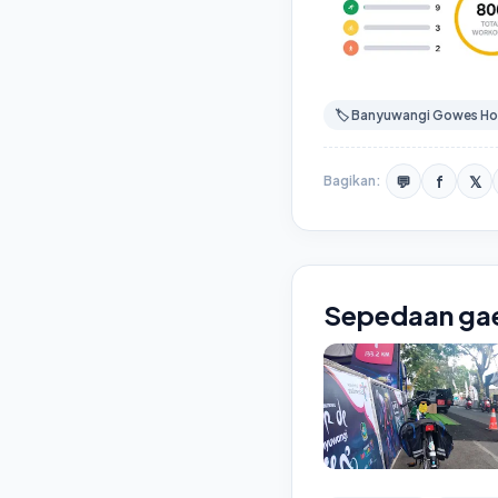
🏷️ Banyuwangi Gowes Ho
💬
f
𝕏
Bagikan:
Sepedaan ga