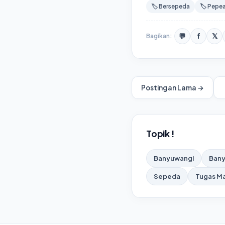
🏷️ Bersepeda
🏷️ Pepe
💬
f
𝕏
Bagikan:
Postingan Lama →
Topik !
Banyuwangi
Bany
Sepeda
Tugas M