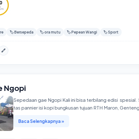
re
🏷️ Bersepeda
🏷️ ora mutu
🏷️ Pepean Wangi
🏷️ Sport
🔗
e Ngopi
Sepedaan gae Ngopi Kali ini bisa terbilang edisi spesia
tas pannier isi kopi bungkusan tujuan RTH Maron, Genteng. K
Baca Selengkapnya »