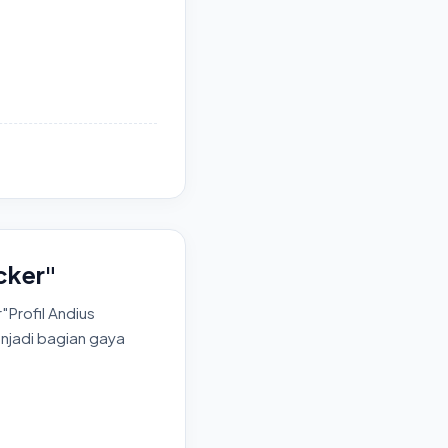
cker"
Profil Andius
jadi bagian gaya