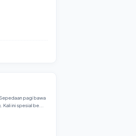
l. Sepedaan pagi bawa
ali ini spesial be...