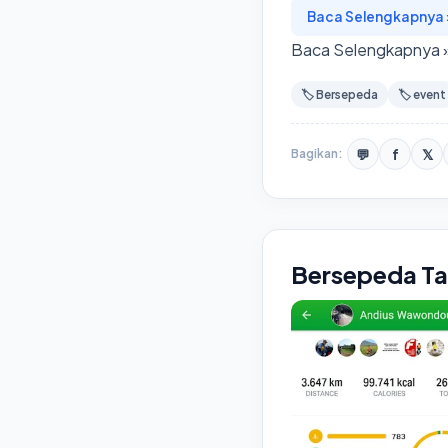
Baca Selengkapnya 
Baca Selengkapnya 
🏷️ Bersepeda
🏷️ event
💬
f
𝕏
Bagikan:
Bersepeda Ta