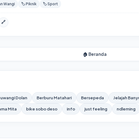
an Wangi
🏷️ Piknik
🏷️ Sport
🔗
🏠 Beranda
uwangi Dolan
Berburu Matahari
Bersepeda
Jelajah Ban
ama Mita
bike sobo deso
info
just feeling
ndleming