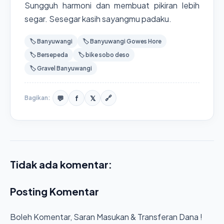
Sungguh harmoni dan membuat pikiran lebih
segar. Sesegar kasih sayangmu padaku.
🏷️ Banyuwangi
🏷️ Banyuwangi Gowes Hore
🏷️ Bersepeda
🏷️ bike sobo deso
🏷️ Gravel Banyuwangi
💬
f
𝕏
Bagikan:
🔗
Tidak ada komentar:
Posting Komentar
Boleh Komentar, Saran Masukan & Transferan Dana !