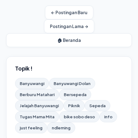
← Postingan Baru
Postingan Lama →
🏠 Beranda
Topik !
Banyuwangi
Banyuwangi Dolan
Berburu Matahari
Bersepeda
Jelajah Banyuwangi
Piknik
Sepeda
Tugas Mama Mita
bike sobo deso
info
just feeling
ndleming