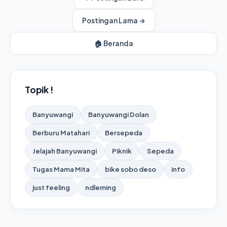
Postingan Lama →
🏠 Beranda
Topik !
Banyuwangi
Banyuwangi Dolan
Berburu Matahari
Bersepeda
Jelajah Banyuwangi
Piknik
Sepeda
Tugas Mama Mita
bike sobo deso
info
just feeling
ndleming