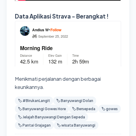
Data Aplikasi Strava - Berangkat !
Menikmati perjalanan dengan berbagai
keunikannya.
🏷️ #BirukanLangit
🏷️ Banyuwangi Dolan
🏷️ Banyuwangi Gowes Hore
🏷️ Bersepeda
🏷️ gowes
🏷️ Jelajah Banyuwangi Dengan Sepeda
🏷️ Pantai Grajagan
🏷️ wisata Banyuwangi