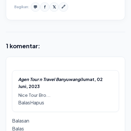
💬
f
𝕏
Bagikan:
🔗
1 komentar:
Agen Tour n Travel Banyuwangi
Jumat, 02
Juni, 2023
Nice Tour Bro...
Balas
Hapus
Balasan
Balas