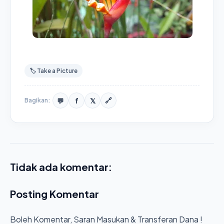
🏷️ Take a Picture
💬
f
𝕏
Bagikan:
🔗
Tidak ada komentar:
Posting Komentar
Boleh Komentar, Saran Masukan & Transferan Dana !