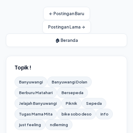
← Postingan Baru
Postingan Lama →
🏠 Beranda
Topik !
Banyuwangi
Banyuwangi Dolan
Berburu Matahari
Bersepeda
Jelajah Banyuwangi
Piknik
Sepeda
Tugas Mama Mita
bike sobo deso
info
just feeling
ndleming